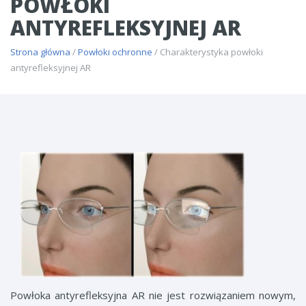
POWŁOKI
ANTYREFLEKSYJNEJ AR
Strona główna
/
Powłoki ochronne
/ Charakterystyka powłoki
antyrefleksyjnej AR
Powłoka antyrefleksyjna AR nie jest rozwiązaniem nowym,