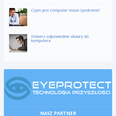
Czym jest Computer Vision Syndrome?
Dobierz odpowiednie okulary do
komputera
NASZ PARTNER