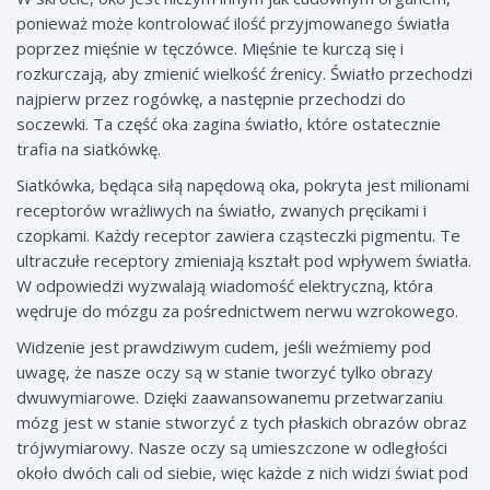
ponieważ może kontrolować ilość przyjmowanego światła
poprzez mięśnie w tęczówce. Mięśnie te kurczą się i
rozkurczają, aby zmienić wielkość źrenicy. Światło przechodzi
najpierw przez rogówkę, a następnie przechodzi do
soczewki. Ta część oka zagina światło, które ostatecznie
trafia na siatkówkę.
Siatkówka, będąca siłą napędową oka, pokryta jest milionami
receptorów wrażliwych na światło, zwanych pręcikami i
czopkami. Każdy receptor zawiera cząsteczki pigmentu. Te
ultraczułe receptory zmieniają kształt pod wpływem światła.
W odpowiedzi wyzwalają wiadomość elektryczną, która
wędruje do mózgu za pośrednictwem nerwu wzrokowego.
Widzenie jest prawdziwym cudem, jeśli weźmiemy pod
uwagę, że nasze oczy są w stanie tworzyć tylko obrazy
dwuwymiarowe. Dzięki zaawansowanemu przetwarzaniu
mózg jest w stanie stworzyć z tych płaskich obrazów obraz
trójwymiarowy. Nasze oczy są umieszczone w odległości
około dwóch cali od siebie, więc każde z nich widzi świat pod