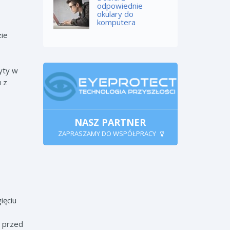
odpowiednie
okulary do
komputera
zie
yty w
u z
NASZ PARTNER
ZAPRASZAMY DO WSPÓŁPRACY
ięciu
s przed