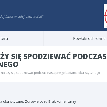
daj świat w całej okazałości!"
tera
Powłoki ochronne
EŻY SIĘ SPODZIEWAĆ PODCZA
ZNEGO
o należy się spodziewać podczas następnego badania okulistycznego
a okulistyczne, Zdrowie oczu
Brak komentarzy