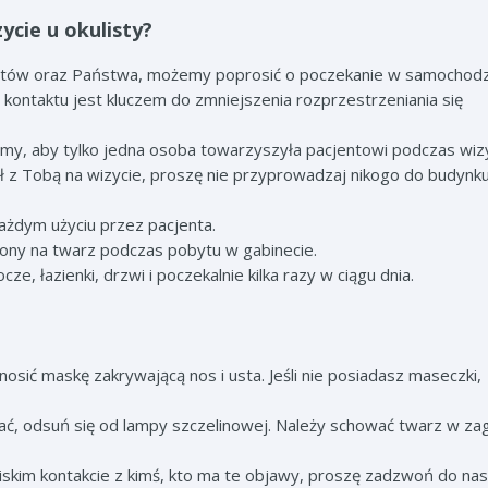
ycie u okulisty?
jentów oraz Państwa, możemy poprosić o poczekanie w samochod
o kontaktu jest kluczem do zmniejszenia rozprzestrzeniania się
imy, aby tylko jedna osoba towarzyszyła pacjentowi podczas wiz
był z Tobą na wizycie, proszę nie przyprowadzaj nikogo do budynk
ażdym użyciu przez pacjenta.
słony na twarz podczas pobytu w gabinecie.
, łazienki, drzwi i poczekalnie kilka razy w ciągu dnia.
sić maskę zakrywającą nos i usta. Jeśli nie posiadasz maseczki,
chać, odsuń się od lampy szczelinowej. Należy schować twarz w zag
bliskim kontakcie z kimś, kto ma te objawy, proszę zadzwoń do na