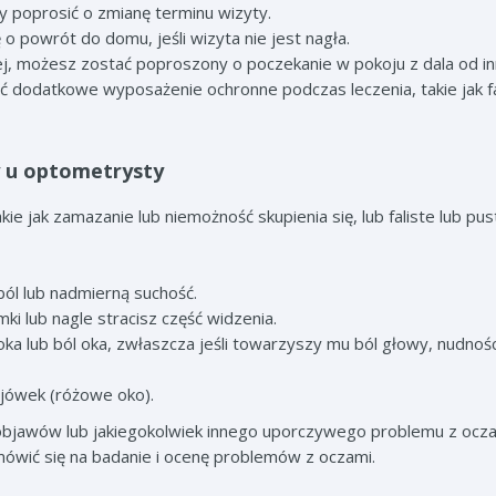
emy poprosić o zmianę terminu wizyty.
 o powrót do domu, jeśli wizyta nie jest nagła.
nej, możesz zostać poproszony o poczekanie w pokoju z dala od i
osić dodatkowe wyposażenie ochronne podczas leczenia, takie jak f
 u optometrysty
ie jak zamazanie lub niemożność skupienia się, lub faliste lub pus
ból lub nadmierną suchość.
ki lub nagle stracisz część widzenia.
oka lub ból oka, zwłaszcza jeśli towarzyszy mu ból głowy, nudnośc
ojówek (różowe oko).
objawów lub jakiegokolwiek innego uporczywego problemu z ocza
mówić się na badanie i ocenę problemów z oczami.