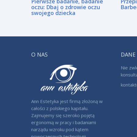
Pierwsze badanie, badanie
Przep
oczu: Dbaj o zdrowie oczu
Barbe
swojego dziecka
O NAS
DANE
Nie zwl
konsult
kontakt
Ann Estetyka jest firmą złożoną w
całości z polskiego kapitału.
Zajmujemy się szeroko pojętą
ergonomią w pracy i badaniami
narządu wzroku pod kątem
nowoczesnych technologii.