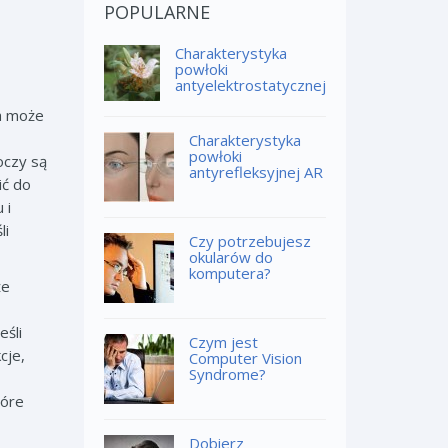
POPULARNE
Charakterystyka
powłoki
antyelektrostatycznej
za może
Charakterystyka
powłoki
oczy są
antyrefleksyjnej AR
ić do
 i
li
Czy potrzebujesz
okularów do
komputera?
że
eśli
Czym jest
cje,
Computer Vision
Syndrome?
tóre
Dobierz