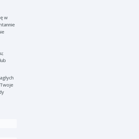
ię w
ntannie
ie
u;
lub
nagłych
 Twoje
dy