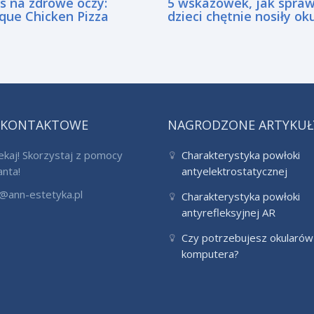
is na zdrowe oczy:
5 wskazówek, jak spraw
que Chicken Pizza
dzieci chętnie nosiły ok
 KONTAKTOWE
NAGRODZONE ARTYKUŁ
ekaj! Skorzystaj z pomocy
Charakterystyka powłoki
anta!
antyelektrostatycznej
@ann-estetyka.pl
Charakterystyka powłoki
antyrefleksyjnej AR
Czy potrzebujesz okularów
komputera?