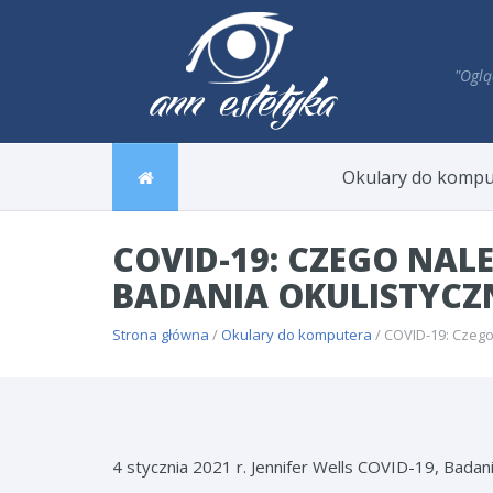
"Oglą
Okulary do kompu
COVID-19: CZEGO NAL
BADANIA OKULISTYC
Strona główna
/
Okulary do komputera
/ COVID-19: Czeg
4 stycznia 2021 r.
Jennifer Wells
COVID-19, Badani