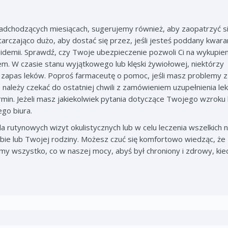
dchodzących miesiącach, sugerujemy również, aby zaopatrzyć s
arczająco dużo, aby dostać się przez, jeśli jesteś poddany kwara
pidemii. Sprawdź, czy Twoje ubezpieczenie pozwoli Ci na wykupien
em. W czasie stanu wyjątkowego lub klęski żywiołowej, niektórzy
 zapas leków. Poproś farmaceutę o pomoc, jeśli masz problemy z
należy czekać do ostatniej chwili z zamówieniem uzupełnienia lek
ermin. Jeżeli masz jakiekolwiek pytania dotyczące Twojego wzroku 
go biura.
 rutynowych wizyt okulistycznych lub w celu leczenia wszelkich 
ie lub Twojej rodziny. Możesz czuć się komfortowo wiedząc, że
imy wszystko, co w naszej mocy, abyś był chroniony i zdrowy, kie