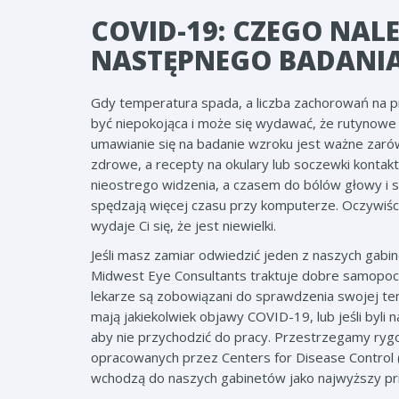
COVID-19: CZEGO NAL
NASTĘPNEGO BADANIA
Gdy temperatura spada, a liczba zachorowań na prz
być niepokojąca i może się wydawać, że rutynowe 
umawianie się na badanie wzroku jest ważne zarówn
zdrowe, a recepty na okulary lub soczewki konta
nieostrego widzenia, a czasem do bólów głowy i szy
spędzają więcej czasu przy komputerze. Oczywiści
wydaje Ci się, że jest niewielki.
Jeśli masz zamiar odwiedzić jeden z naszych gabi
Midwest Eye Consultants traktuje dobre samopocz
lekarze są zobowiązani do sprawdzenia swojej tem
mają jakiekolwiek objawy COVID-19, lub jeśli byli 
aby nie przychodzić do pracy. Przestrzegamy rygo
opracowanych przez Centers for Disease Control 
wchodzą do naszych gabinetów jako najwyższy pri