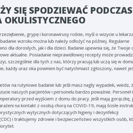
EŻY SIĘ SPODZIEWAĆ PODCZAS
 OKULISTYCZNEGO
eziębienie, grypę i koronawirusy rośnie, myśl o wizycie u lekar
badanie wzroku można lub należy odłożyć na później. Regularne
o dla dorosłych, jak i dla dzieci. Badanie upewnia się, że Twoje 
ktowe aktualne. Posiadanie nieprawidłowej recepty może prowadz
i, szczególnie dla tych z nas, którzy pracują lub uczą się w domu
e, każdy uraz oka powinien być natychmiast zgłoszony, nawet jeś
netów na rutynowe badanie lub jeśli masz nagły wypadek, wiedz, 
ucie naszych pacjentów i personelu bardzo poważnie. Personel i
peratury przed wyjściem z domu do pracy. Jeśli mają gorączkę, j
narażeni na kontakt z osobą chorą na COVID-19, mają ścisłe instruk
rystycznych wytycznych dotyczących higieny i dezynfekcji
(CDC) i traktujemy zdrowie i bezpieczeństwo wszystkich osób, k
orytet.