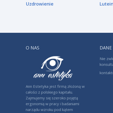
Uzdrowienie
Lutei
O NAS
DANE
Nie zwl
konsult
kontakt
Ann Estetyka jest firmą złożoną w
całości z polskiego kapitału.
Zajmujemy się szeroko pojętą
ergonomią w pracy i badaniami
narządu wzroku pod kątem