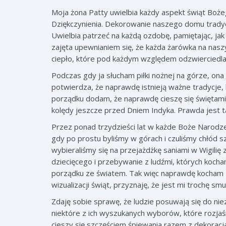
Moja żona Patty uwielbia każdy aspekt świąt Boż
Dziękczynienia. Dekorowanie naszego domu tradyc
Uwielbia patrzeć na każdą ozdobę, pamiętając, jak
zajęta upewnianiem się, że każda żarówka na nas
ciepło, które pod każdym względem odzwierciedl
Podczas gdy ja słucham piłki nożnej na górze, ona 
potwierdza, że naprawdę istnieją ważne tradycje, k
porządku dodam, że naprawdę cieszę się świętami
kolędy jeszcze przed Dniem Indyka. Prawda jest ta
Przez ponad trzydzieści lat w każde Boże Narodzen
gdy po prostu byliśmy w górach i czuliśmy chłód sz
wybieraliśmy się na przejażdżkę saniami w Wigili
dziecięcego i przebywanie z ludźmi, których koch
porządku ze światem. Tak więc naprawdę kocham B
wizualizacji świąt, przyznaję, że jest mi trochę sm
Zdaję sobie sprawę, że ludzie posuwają się do n
niektóre z ich wyszukanych wyborów, które rozjaśn
cieszy się szczęściem śpiewania razem z dekoracj