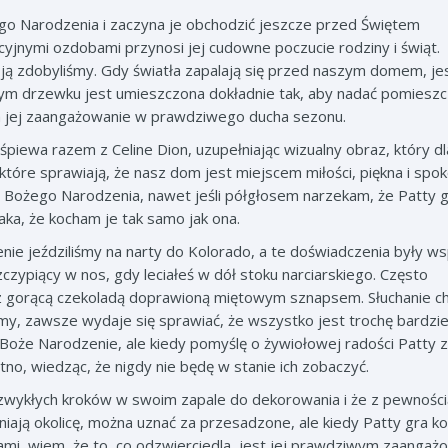
ego Narodzenia i zaczyna je obchodzić jeszcze przed Świętem
yjnymi ozdobami przynosi jej cudowne poczucie rodziny i świąt.
 ją zdobyliśmy. Gdy światła zapalają się przed naszym domem, je
zym drzewku jest umieszczona dokładnie tak, aby nadać pomieszc
a jej zaangażowanie w prawdziwego ducha sezonu.
śpiewa razem z Celine Dion, uzupełniając wizualny obraz, który dl
tóre sprawiają, że nasz dom jest miejscem miłości, piękna i spok
 Bożego Narodzenia, nawet jeśli półgłosem narzekam, że Patty 
ka, że kocham je tak samo jak ona.
ie jeździliśmy na narty do Kolorado, a te doświadczenia były ws
czypiący w nos, gdy leciałeś w dół stoku narciarskiego. Często
ę z gorącą czekoladą doprawioną miętowym sznapsem. Słuchanie c
amy, zawsze wydaje się sprawiać, że wszystko jest trochę bardzie
oże Narodzenie, ale kiedy pomyślę o żywiołowej radości Patty z
utno, wiedząc, że nigdy nie będę w stanie ich zobaczyć.
iezwykłych kroków w swoim zapale do dekorowania i że z pewności
iają okolicę, można uznać za przesadzone, ale kiedy Patty gra ko
ami, wiem, że to, co odzwierciedla, jest jej prawdziwym zaanga