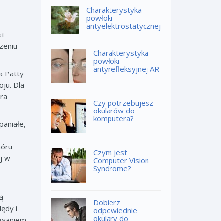
Charakterystyka
powłoki
antyelektrostatycznej
st
zeniu
Charakterystyka
powłoki
antyrefleksyjnej AR
a Patty
oju. Dla
gra
Czy potrzebujesz
okularów do
komputera?
paniałe,
hóru
Czym jest
j w
Computer Vision
Syndrome?
ą
Dobierz
lędy i
odpowiednie
okulary do
żowaniem