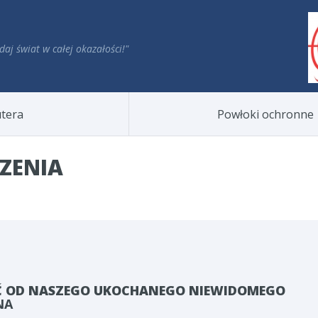
daj świat w całej okazałości!"
tera
Powłoki ochronne
ZENIA
Ć OD NASZEGO UKOCHANEGO NIEWIDOMEGO
NA