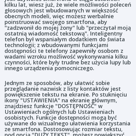
kilku lat, wiesz już, że wiele możliwości poleceń
głosowych jest wbudowanych w większość
obecnych modeli, więc możesz werbalnie
poinstruować swojego smartfona, aby
"zadzwonił do mojej żony" lub "przeczytał moją
ostatnią wiadomość tekstową". Inteligentny
telefon był wspaniałym dodatkiem do świata
technologii; z wbudowanymi funkcjami
dostępności te telefony zapewniły osobom z
wadami wzroku możliwość wykonywania kilku
czynności, które były trudne bez użycia lupy lub
innego urządzenia pomocniczego.
Jednym ze sposobów, aby ułatwić sobie
przeglądanie nazwisk z listy kontaktów jest
powiększenie tekstu na ekranie. Po stuknięciu
ikony "USTAWIENIA" na ekranie głównym,
znajdziesz funkcje "DOSTĘPNOŚĆ" w
Ustawieniach ogólnych lub Ustawieniach
osobistych. Funkcje dostępności mogą być
używane do wizualnego ułatwienia korzystania
ze smartfona. Dostosowując rozmiar tekstu,
pod opcją "DUŻY TEKST", możesz powiększyć