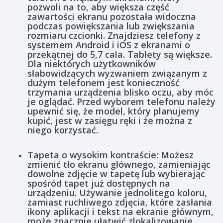
pozwoli na to, aby większa część
zawartości ekranu pozostała widoczna
podczas powiększania lub zwiększania
rozmiaru czcionki. Znajdziesz telefony z
systemem Android i iOS z ekranami o
przekątnej do 5,7 cala. Tablety są większe.
Dla niektórych użytkowników
słabowidzących wyzwaniem związanym z
dużym telefonem jest konieczność
trzymania urządzenia blisko oczu, aby móc
je oglądać. Przed wyborem telefonu należy
upewnić się, że model, który planujemy
kupić, jest w zasięgu ręki i że można z
niego korzystać.
Tapeta o wysokim kontraście: Możesz
zmienić tło ekranu głównego, zamieniając
dowolne zdjęcie w tapetę lub wybierając
spośród tapet już dostępnych na
urządzeniu. Używanie jednolitego koloru,
zamiast ruchliwego zdjęcia, które zasłania
ikony aplikacji i tekst na ekranie głównym,
może znacznie ułatwić zlokalizowanie