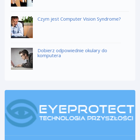
Czym jest Computer Vision Syndrome?
Dobierz odpowiednie okulary do
komputera