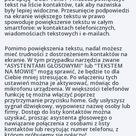
tekst na liście kontaktów, tak aby nazwiska
były lepiej widoczne. Przesunięcie podpowiedzi
na ekranie większego tekstu w prawo
spowoduje powiększenie tekstu w całym
smartfonie: w kontaktach telefonicznych,
wiadomościach tekstowych i e-mailach.
Pomimo powiększenia tekstu, nadal możesz
mieć trudności z dostrzeżeniem kontaktów na
ekranie. W tym przypadku narzędzia zwane
"ASYSTENTAMI GŁOSOWYMI" lub "TEKSTEM
NA MOWIE" mogą sprawić, że będzie to dla
Ciebie mniej stresujące. Po włączeniu tych
ustawień można je aktywować, mówiąc do
mikrofonu urządzenia. W większości telefonów
funkcję tę można włączyć poprzez
przytrzymanie przycisku home. Gdy usłyszysz
sygnał dźwiękowy, wypowiesz nazwę osoby lub
firmy. Dostęp do listy kontaktów można
uzyskać, prosząc asystenta głosowego o
nawiązanie połączenia z osobami z listy
kontaktów lub recytując numer telefonu, z
którym próbujemy się połączyć.