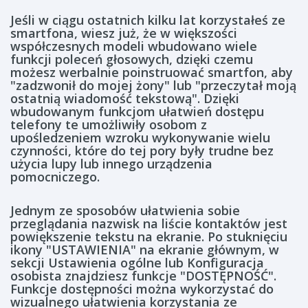
Jeśli w ciągu ostatnich kilku lat korzystałeś ze
smartfona, wiesz już, że w większości
współczesnych modeli wbudowano wiele
funkcji poleceń głosowych, dzięki czemu
możesz werbalnie poinstruować smartfon, aby
"zadzwonił do mojej żony" lub "przeczytał moją
ostatnią wiadomość tekstową". Dzięki
wbudowanym funkcjom ułatwień dostępu
telefony te umożliwiły osobom z
upośledzeniem wzroku wykonywanie wielu
czynności, które do tej pory były trudne bez
użycia lupy lub innego urządzenia
pomocniczego.
Jednym ze sposobów ułatwienia sobie
przeglądania nazwisk na liście kontaktów jest
powiększenie tekstu na ekranie. Po stuknięciu
ikony "USTAWIENIA" na ekranie głównym, w
sekcji Ustawienia ogólne lub Konfiguracja
osobista znajdziesz funkcje "DOSTĘPNOŚĆ".
Funkcje dostępności można wykorzystać do
wizualnego ułatwienia korzystania ze