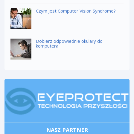
Czym jest Computer Vision Syndrome?
Dobierz odpowiednie okulary do
komputera
NASZ PARTNER