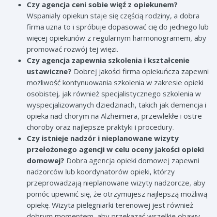
Czy agencja ceni sobie więź z opiekunem?
Wspaniały opiekun staje się częścią rodziny, a dobra
firma uzna to i spróbuje dopasować cię do jednego lub
więcej opiekunów z regularnym harmonogramem, aby
promować rozwój tej więzi.
Czy agencja zapewnia szkolenia i kształcenie
ustawiczne?
Dobrej jakości firma opiekuńcza zapewni
możliwość kontynuowania szkolenia w zakresie opieki
osobistej, jak również specjalistycznego szkolenia w
wyspecjalizowanych dziedzinach, takich jak demencja i
opieka nad chorym na Alzheimera, przewlekłe i ostre
choroby oraz najlepsze praktyki i procedury.
Czy istnieje nadzór i nieplanowane wizyty
przełożonego agencji w celu oceny jakości opieki
domowej?
Dobra agencja opieki domowej zapewni
nadzorców lub koordynatorów opieki, którzy
przeprowadzają nieplanowane wizyty nadzorcze, aby
pomóc upewnić się, że otrzymujesz najlepszą możliwą
opiekę. Wizyta pielęgniarki terenowej jest również
dobrym momentem, aby przekazać wszelkie obawy,