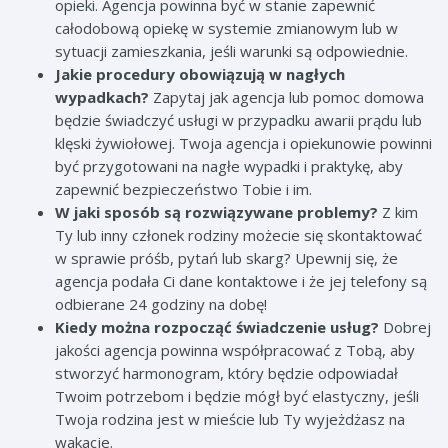
opieki. Agencja powinna być w stanie zapewnić
całodobową opiekę w systemie zmianowym lub w
sytuacji zamieszkania, jeśli warunki są odpowiednie.
Jakie procedury obowiązują w nagłych
wypadkach?
Zapytaj jak agencja lub pomoc domowa
będzie świadczyć usługi w przypadku awarii prądu lub
klęski żywiołowej. Twoja agencja i opiekunowie powinni
być przygotowani na nagłe wypadki i praktykę, aby
zapewnić bezpieczeństwo Tobie i im.
W jaki sposób są rozwiązywane problemy?
Z kim
Ty lub inny członek rodziny możecie się skontaktować
w sprawie próśb, pytań lub skarg? Upewnij się, że
agencja podała Ci dane kontaktowe i że jej telefony są
odbierane 24 godziny na dobę!
Kiedy można rozpocząć świadczenie usług?
Dobrej
jakości agencja powinna współpracować z Tobą, aby
stworzyć harmonogram, który będzie odpowiadał
Twoim potrzebom i będzie mógł być elastyczny, jeśli
Twoja rodzina jest w mieście lub Ty wyjeżdżasz na
wakacje.