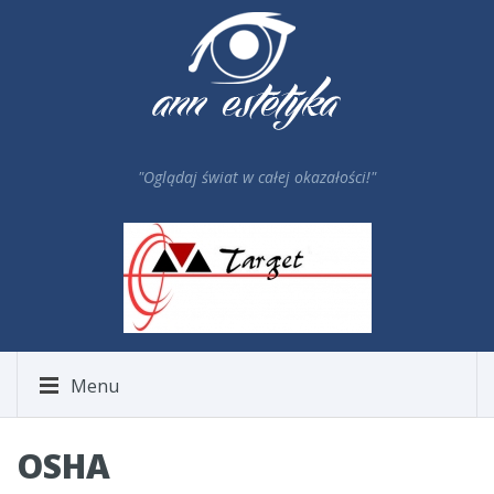
"Oglądaj świat w całej okazałości!"
Menu
OSHA