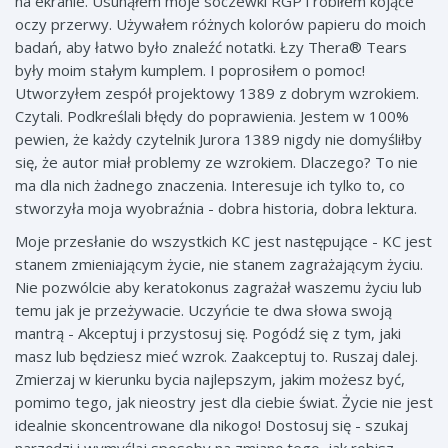
na ekranie. Usunąłem moje soczewki RGP i robiłem kojące
oczy przerwy. Używałem różnych kolorów papieru do moich
badań, aby łatwo było znaleźć notatki. Łzy Thera® Tears
były moim stałym kumplem. I poprosiłem o pomoc!
Utworzyłem zespół projektowy 1389 z dobrym wzrokiem.
Czytali. Podkreślali błędy do poprawienia. Jestem w 100%
pewien, że każdy czytelnik Jurora 1389 nigdy nie domyśliłby
się, że autor miał problemy ze wzrokiem. Dlaczego? To nie
ma dla nich żadnego znaczenia. Interesuje ich tylko to, co
stworzyła moja wyobraźnia - dobra historia, dobra lektura.
Moje przesłanie do wszystkich KC jest następujące - KC jest
stanem zmieniającym życie, nie stanem zagrażającym życiu.
Nie pozwólcie aby keratokonus zagrażał waszemu życiu lub
temu jak je przeżywacie. Uczyńcie te dwa słowa swoją
mantrą - Akceptuj i przystosuj się. Pogódź się z tym, jaki
masz lub będziesz mieć wzrok. Zaakceptuj to. Ruszaj dalej.
Zmierzaj w kierunku bycia najlepszym, jakim możesz być,
pomimo tego, jak nieostry jest dla ciebie świat. Życie nie jest
idealnie skoncentrowane dla nikogo! Dostosuj się - szukaj