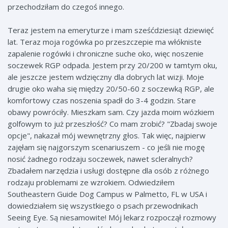
przechodziłam do czegoś innego.
Teraz jestem na emeryturze i mam sześćdziesiąt dziewięć
lat. Teraz moja rogówka po przeszczepie ma włókniste
zapalenie rogówki i chroniczne suche oko, więc noszenie
soczewek RGP odpada. Jestem przy 20/200 w tamtym oku,
ale jeszcze jestem wdzięczny dla dobrych lat wizji. Moje
drugie oko waha się między 20/50-60 z soczewką RGP, ale
komfortowy czas noszenia spadł do 3-4 godzin. Stare
obawy powróciły. Mieszkam sam. Czy jazda moim wózkiem
golfowym to już przeszłość? Co mam zrobić? "Zbadaj swoje
opcje", nakazał mój wewnętrzny głos. Tak więc, najpierw
zajęłam się najgorszym scenariuszem - co jeśli nie mogę
nosić żadnego rodzaju soczewek, nawet scleralnych?
Zbadałem narzędzia i usługi dostępne dla osób z różnego
rodzaju problemami ze wzrokiem. Odwiedziłem
Southeastern Guide Dog Campus w Palmetto, FL w USA i
dowiedziałem się wszystkiego o psach przewodnikach
Seeing Eye. Są niesamowite! Mój lekarz rozpoczął rozmowy