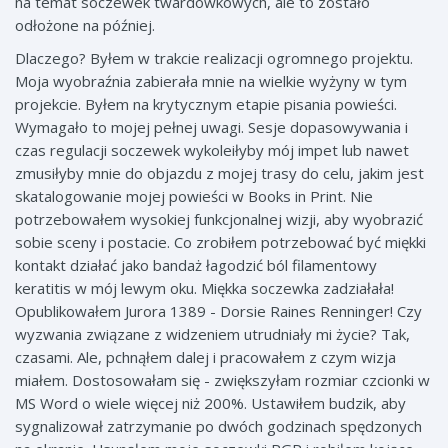
na temat soczewek twardówkowych, ale to zostało
odłożone na później.
Dlaczego? Byłem w trakcie realizacji ogromnego projektu.
Moja wyobraźnia zabierała mnie na wielkie wyżyny w tym
projekcie. Byłem na krytycznym etapie pisania powieści.
Wymagało to mojej pełnej uwagi. Sesje dopasowywania i
czas regulacji soczewek wykoleiłyby mój impet lub nawet
zmusiłyby mnie do objazdu z mojej trasy do celu, jakim jest
skatalogowanie mojej powieści w Books in Print. Nie
potrzebowałem wysokiej funkcjonalnej wizji, aby wyobrazić
sobie sceny i postacie. Co zrobiłem potrzebować być miękki
kontakt działać jako bandaż łagodzić ból filamentowy
keratitis w mój lewym oku. Miękka soczewka zadziałała!
Opublikowałem
Jurora 1389 - Dorsie Raines Renninger
! Czy
wyzwania związane z widzeniem utrudniały mi życie? Tak,
czasami. Ale, pchnąłem dalej i pracowałem z czym wizja
miałem. Dostosowałam się - zwiększyłam rozmiar czcionki w
MS Word o wiele więcej niż 200%. Ustawiłem budzik, aby
sygnalizował zatrzymanie po dwóch godzinach spędzonych