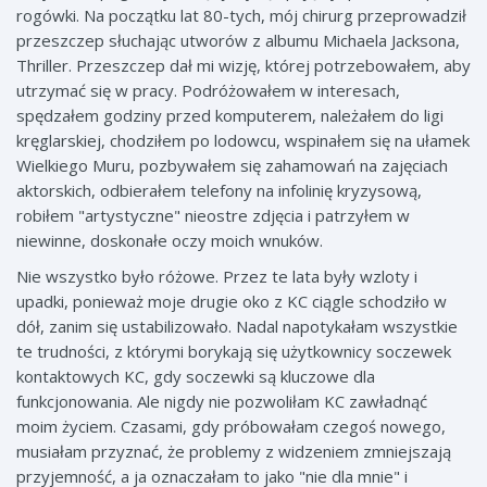
rogówki. Na początku lat 80-tych, mój chirurg przeprowadził
przeszczep słuchając utworów z albumu Michaela Jacksona,
Thriller. Przeszczep dał mi wizję, której potrzebowałem, aby
utrzymać się w pracy. Podróżowałem w interesach,
spędzałem godziny przed komputerem, należałem do ligi
kręglarskiej, chodziłem po lodowcu, wspinałem się na ułamek
Wielkiego Muru, pozbywałem się zahamowań na zajęciach
aktorskich, odbierałem telefony na infolinię kryzysową,
robiłem "artystyczne" nieostre zdjęcia i patrzyłem w
niewinne, doskonałe oczy moich wnuków.
Nie wszystko było różowe. Przez te lata były wzloty i
upadki, ponieważ moje drugie oko z KC ciągle schodziło w
dół, zanim się ustabilizowało. Nadal napotykałam wszystkie
te trudności, z którymi borykają się użytkownicy soczewek
kontaktowych KC, gdy soczewki są kluczowe dla
funkcjonowania. Ale nigdy nie pozwoliłam KC zawładnąć
moim życiem. Czasami, gdy próbowałam czegoś nowego,
musiałam przyznać, że problemy z widzeniem zmniejszają
przyjemność, a ja oznaczałam to jako "nie dla mnie" i