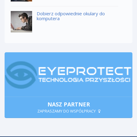
Dobierz odpowiednie okulary do
komputera
NASZ PARTNER
ZAPRASZAMY DO WSPÓŁPRACY