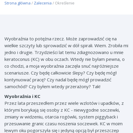
Strona główna
/
Zalecenia
/ Określenie
Wyobraźnia to potężna rzecz. Może zaprowadzić cię na
wielkie szczyty lub sprowadzić w dół spirali. Wiem. Zrobiła mi
jedno i drugie. Trzydzieści lat temu zdiagnozowano u mnie
keratoconus (KC) w obu oczach. Wtedy nie byłam pewna, o
co chodzi, a moja wyobraźnia zaczęła snuć najróżniejsze
scenariusze. Czy będę całkowicie ślepy? Czy będę mógł
kontynuować pracę? Czy nadal będę mógł prowadzić
samochód? Czy byłem wtedy przerażony? Tak!
Wyobraźnia i KC
Przez lata przeszedłem przez wiele wzlotów i upadków, z
którymi borykają się osoby z KC - niewygodne soczewki,
zmiany w widzeniu, otarcia rogówki, system piggyback i
przesuwanie granic czasu noszenia soczewek. KC w moim
lewym oku pogorszyła się i jedyną opcją był przeszczep