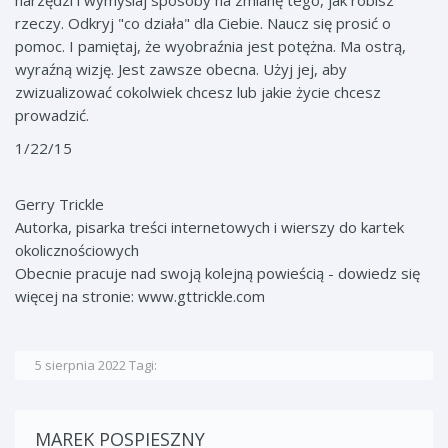
narzędzi i wymyślaj sposoby na zmianę tego, jak robisz
rzeczy. Odkryj "co działa" dla Ciebie. Naucz się prosić o
pomoc. I pamiętaj, że wyobraźnia jest potężna. Ma ostrą,
wyraźną wizję. Jest zawsze obecna. Użyj jej, aby
zwizualizować cokolwiek chcesz lub jakie życie chcesz
prowadzić.
1/22/15
Gerry Trickle
Autorka, pisarka treści internetowych i wierszy do kartek
okolicznościowych
Obecnie pracuje nad swoją kolejną powieścią - dowiedz się
więcej na stronie:
www.gttrickle.com
5 sierpnia 2022
Tagi:
MAREK POSPIESZNY