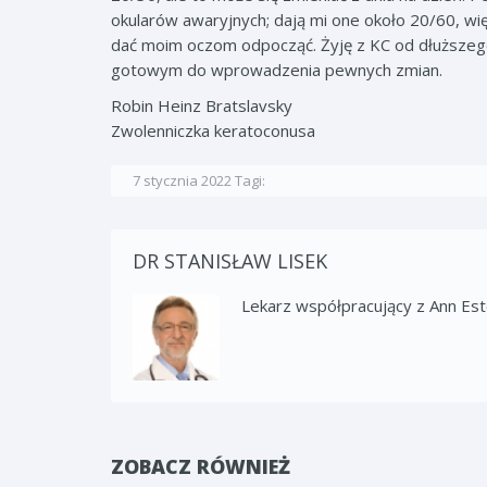
okularów awaryjnych; dają mi one około 20/60, w
dać moim oczom odpocząć. Żyję z KC od dłuższego c
gotowym do wprowadzenia pewnych zmian.
Robin Heinz Bratslavsky
Zwolenniczka keratoconusa
7 stycznia 2022
Tagi:
DR STANISŁAW LISEK
Lekarz współpracujący z Ann Es
ZOBACZ RÓWNIEŻ