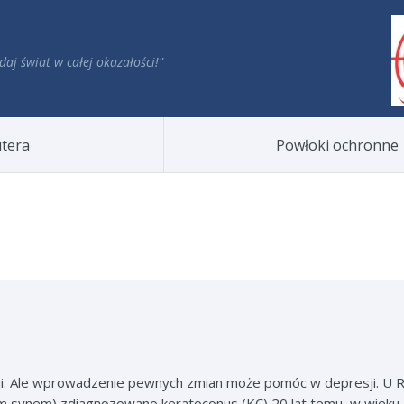
daj świat w całej okazałości!"
tera
Powłoki ochronne
sji. Ale wprowadzenie pewnych zmian może pomóc w depresji. U 
zym synem) zdiagnozowano keratoconus (KC) 20 lat temu, w wieku 2