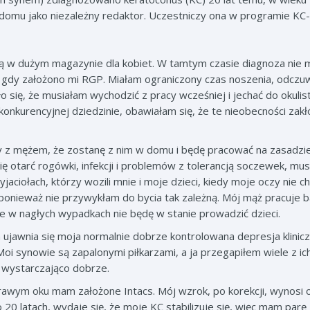
w domu jako niezależny redaktor. Uczestniczy ona w
programie KC-
 w dużym magazynie dla kobiet. W tamtym czasie diagnoza nie m
, gdy założono mi RGP. Miałam ograniczony czas noszenia, odcz
o się, że musiałam wychodzić z pracy wcześniej i jechać do okulisty
onkurencyjnej dziedzinie, obawiałam się, że te nieobecności zakł
y z mężem, że zostanę z nim w domu i będę pracować na zasadzi
rię otarć rogówki, infekcji i problemów z tolerancją soczewek, mu
aciołach, którzy wozili mnie i moje dzieci, kiedy moje oczy nie ch
ponieważ nie przywykłam do bycia tak zależną. Mój mąż pracuje 
e w nagłych wypadkach nie będę w stanie prowadzić dzieci.
awnia się moja normalnie dobrze kontrolowana depresja kliniczn
i synowie są zapalonymi piłkarzami, a ja przegapiłem wiele z ic
ę wystarczająco dobrze.
awym oku mam założone Intacs. Mój wzrok, po korekcji, wynosi 
o 20 latach, wydaje się, że moje KC stabilizuje się, więc mam parę