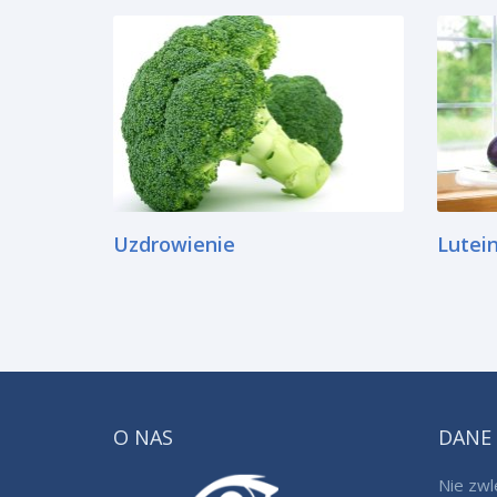
Uzdrowienie
Lutei
O NAS
DANE
Nie zwl