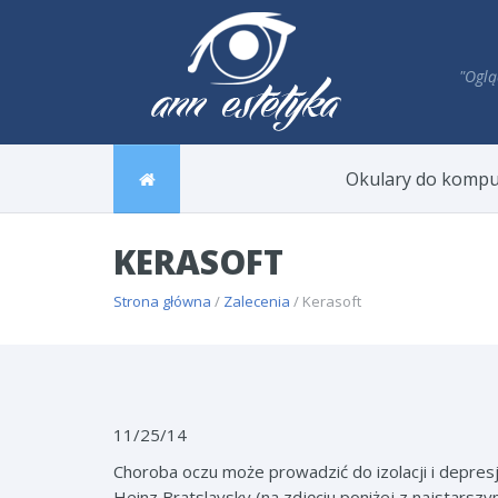
"Oglą
Okulary do kompu
KERASOFT
Strona główna
/
Zalecenia
/ Kerasoft
11/25/14
Choroba oczu może prowadzić do izolacji i depre
Heinz Bratslavsky (na zdjęciu poniżej z najstars