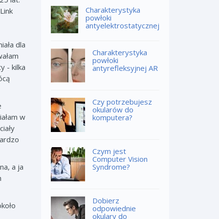
Charakterystyka
Link
powłoki
antyelektrostatycznej
iała dla
Charakterystyka
uwałam
powłoki
 - kilka
antyrefleksyjnej AR
ócą
Czy potrzebujesz
e
okularów do
siałam w
komputera?
ciały
bardzo
Czym jest
Computer Vision
a, a ja
Syndrome?
h
Dobierz
około
odpowiednie
okulary do