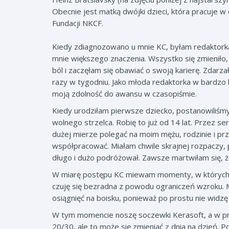
Obecnie jest matką dwójki dzieci, która pracuje 
Fundacji NKCF
.
Kiedy zdiagnozowano u mnie KC, byłam redaktorką
mnie większego znaczenia. Wszystko się zmieniło
ból i zaczęłam się obawiać o swoją karierę. Zdarzał
razy w tygodniu. Jako młoda redaktorka w bardzo k
moją zdolność do awansu w czasopiśmie.
Kiedy urodziłam pierwsze dziecko, postanowiliśm
wolnego strzelca. Robię to już od 14 lat. Przez se
dużej mierze polegać na moim mężu, rodzinie i przyj
współpracować. Miałam chwile skrajnej rozpaczy, 
długo i dużo podróżował. Zawsze martwiłam się, ż
W miarę postępu KC miewam momenty, w których uj
czuję się bezradna z powodu ograniczeń wzroku. Mo
osiągnięć na boisku, ponieważ po prostu nie widz
W tym momencie noszę soczewki Kerasoft, a w pr
20/30, ale to może się zmieniać z dnia na dzień. P