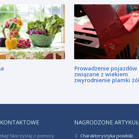
na
Prowadzenie pojazdów 
związane z wiekiem
zwyrodnienie plamki żół
 KONTAKTOWE
NAGRODZONE ARTYKUŁ
ekaj! Skorzystaj z pomocy
Charakterystyka powłoki