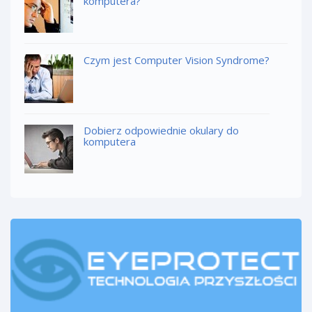
komputera?
Czym jest Computer Vision Syndrome?
Dobierz odpowiednie okulary do
komputera